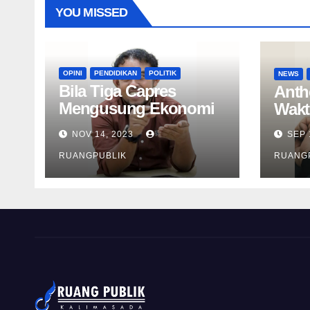
YOU MISSED
OPINI
PENDIDIKAN
POLITIK
NEWS
Bila Tiga Capres
Anth
Mengusung Ekonomi
Wakt
Hijau
NOV 14, 2023
SEP 
RUANGPUBLIK
RUANG