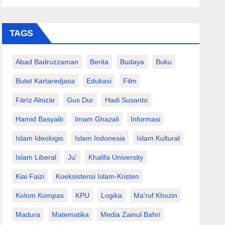
TAGS
Abad Badruzzaman
Berita
Budaya
Buku
Butet Kartaredjasa
Edukasi
Film
Fārïz Alnizär
Gus Dur
Hadi Susanto
Hamid Basyaib
Imam Ghazali
Informasi
Islam Ideologis
Islam Indonesia
Islam Kultural
Islam Liberal
Ju'
Khalifa University
Kiai Faizi
Koeksistensi Islam-Kristen
Kolom Kompas
KPU
Logika
Ma'ruf Khozin
Madura
Matematika
Media Zainul Bahri