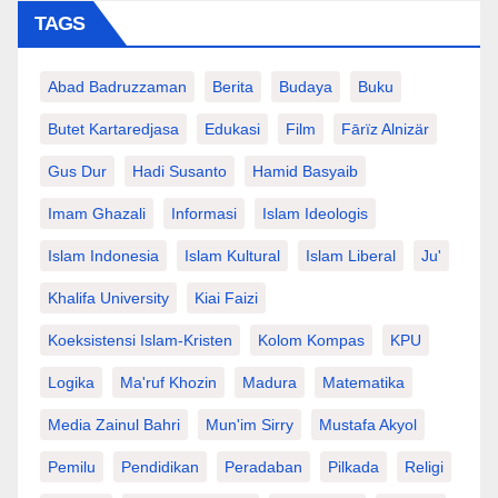
TAGS
Abad Badruzzaman
Berita
Budaya
Buku
Butet Kartaredjasa
Edukasi
Film
Fārïz Alnizär
Gus Dur
Hadi Susanto
Hamid Basyaib
Imam Ghazali
Informasi
Islam Ideologis
Islam Indonesia
Islam Kultural
Islam Liberal
Ju'
Khalifa University
Kiai Faizi
Koeksistensi Islam-Kristen
Kolom Kompas
KPU
Logika
Ma'ruf Khozin
Madura
Matematika
Media Zainul Bahri
Mun'im Sirry
Mustafa Akyol
Pemilu
Pendidikan
Peradaban
Pilkada
Religi