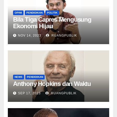
OPINI
PENDIDIKAN
POLITIK
Bila Tiga Capres Mengusung
Ekonomi Hijau
NOV 14, 2023
RUANGPUBLIK
NEWS
PENDIDIKAN
Anthony Hopkins dan Waktu
SEP 17, 2023
RUANGPUBLIK