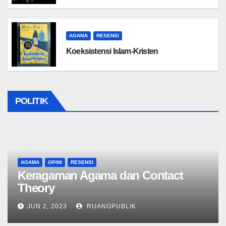
AGAMA
RESENSI
Koeksistensi Islam-Kristen
POLITIK
AGAMA
OPINI
RESENSI
Keragaman Agama dan Contact
Theory
JUN 2, 2023
RUANGPUBLIK