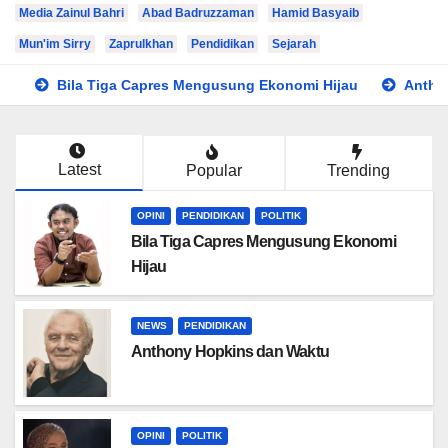
Media Zainul Bahri
Abad Badruzzaman
Hamid Basyaib
Mun'im Sirry
Zaprulkhan
Pendidikan
Sejarah
Bila Tiga Capres Mengusung Ekonomi Hijau
Antho
Latest
Popular
Trending
OPINI
PENDIDIKAN
POLITIK
Bila Tiga Capres Mengusung Ekonomi
Hijau
NEWS
PENDIDIKAN
Anthony Hopkins dan Waktu
OPINI
POLITIK