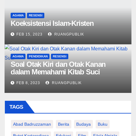
AGAMA
RESENSI
Koeksistensi Islam-Kristen
FEB 15, 2023
RUANGPUBLIK
AGAMA
PENDIDIKAN
RESENSI
Soal Otak Kiri dan Otak Kanan
dalam Memahami Kitab Suci
FEB 8, 2023
RUANGPUBLIK
TAGS
Abad Badruzzaman
Berita
Budaya
Buku
Butet Kartaredjasa
Edukasi
Film
Fārïz Alnizär