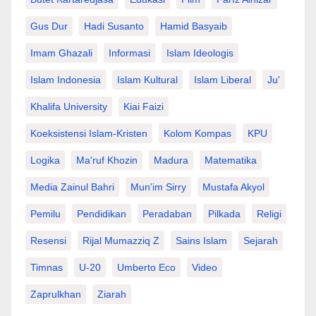
Gus Dur
Hadi Susanto
Hamid Basyaib
Imam Ghazali
Informasi
Islam Ideologis
Islam Indonesia
Islam Kultural
Islam Liberal
Ju'
Khalifa University
Kiai Faizi
Koeksistensi Islam-Kristen
Kolom Kompas
KPU
Logika
Ma'ruf Khozin
Madura
Matematika
Media Zainul Bahri
Mun'im Sirry
Mustafa Akyol
Pemilu
Pendidikan
Peradaban
Pilkada
Religi
Resensi
Rijal Mumazziq Z
Sains Islam
Sejarah
Timnas
U-20
Umberto Eco
Video
Zaprulkhan
Ziarah