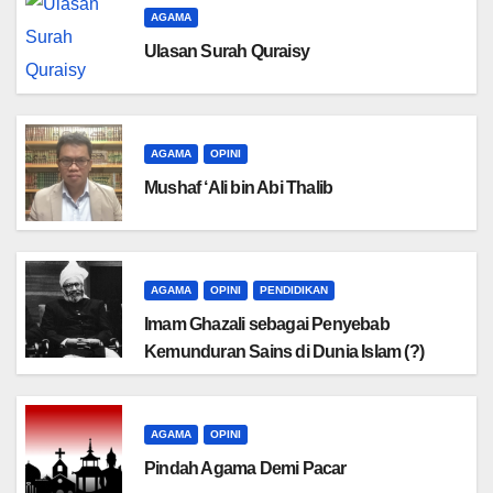
AGAMA
Ulasan Surah Quraisy
AGAMA
OPINI
Mushaf ‘Ali bin Abi Thalib
AGAMA
OPINI
PENDIDIKAN
Imam Ghazali sebagai Penyebab
Kemunduran Sains di Dunia Islam (?)
AGAMA
OPINI
Pindah Agama Demi Pacar