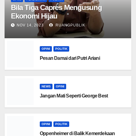
Bila Tiga Capres Mengusung
Ekonomi Hijau
NOV 14, 2023
RUANGPUBLIK
OPINI
POLITIK
Pesan Damai dari Putri Ariani
NEWS
OPINI
Jangan Mati Seperti George Best
OPINI
POLITIK
Oppenheimer di Balik Kemerdekaan