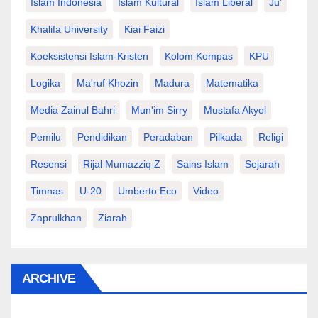
Islam Indonesia
Islam Kultural
Islam Liberal
Ju'
Khalifa University
Kiai Faizi
Koeksistensi Islam-Kristen
Kolom Kompas
KPU
Logika
Ma'ruf Khozin
Madura
Matematika
Media Zainul Bahri
Mun'im Sirry
Mustafa Akyol
Pemilu
Pendidikan
Peradaban
Pilkada
Religi
Resensi
Rijal Mumazziq Z
Sains Islam
Sejarah
Timnas
U-20
Umberto Eco
Video
Zaprulkhan
Ziarah
ARCHIVE