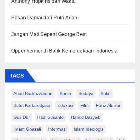
Anthony Hopkins dan Waktu
Pesan Damai dari Putri Ariani
Jangan Mati Seperti George Best
Oppenheimer di Balik Kemerdekaan Indonesia
TAGS
Abad Badruzzaman
Berita
Budaya
Buku
Butet Kartaredjasa
Edukasi
Film
Fārïz Alnizär
Gus Dur
Hadi Susanto
Hamid Basyaib
Imam Ghazali
Informasi
Islam Ideologis