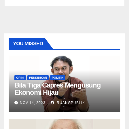
YOU MISSED
OPINI
PENDIDIKAN
POLITIK
Bila Tiga Capres Mengusung
Ekonomi Hijau
NOV 14, 2023
RUANGPUBLIK