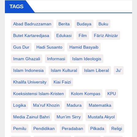
TAGS
Abad Badruzzaman
Berita
Budaya
Buku
Butet Kartaredjasa
Edukasi
Film
Fārïz Alnizär
Gus Dur
Hadi Susanto
Hamid Basyaib
Imam Ghazali
Informasi
Islam Ideologis
Islam Indonesia
Islam Kultural
Islam Liberal
Ju'
Khalifa University
Kiai Faizi
Koeksistensi Islam-Kristen
Kolom Kompas
KPU
Logika
Ma'ruf Khozin
Madura
Matematika
Media Zainul Bahri
Mun'im Sirry
Mustafa Akyol
Pemilu
Pendidikan
Peradaban
Pilkada
Religi