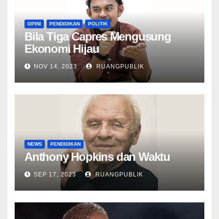
OPINI
PENDIDIKAN
POLITIK
Bila Tiga Capres Mengusung
Ekonomi Hijau
NOV 14, 2023
RUANGPUBLIK
NEWS
PENDIDIKAN
Anthony Hopkins dan Waktu
SEP 17, 2023
RUANGPUBLIK