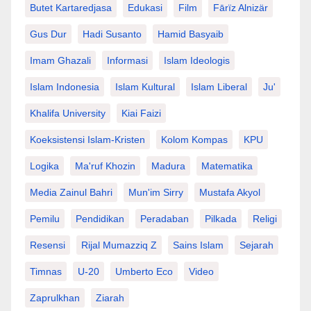
Butet Kartaredjasa
Edukasi
Film
Fārïz Alnizär
Gus Dur
Hadi Susanto
Hamid Basyaib
Imam Ghazali
Informasi
Islam Ideologis
Islam Indonesia
Islam Kultural
Islam Liberal
Ju'
Khalifa University
Kiai Faizi
Koeksistensi Islam-Kristen
Kolom Kompas
KPU
Logika
Ma'ruf Khozin
Madura
Matematika
Media Zainul Bahri
Mun'im Sirry
Mustafa Akyol
Pemilu
Pendidikan
Peradaban
Pilkada
Religi
Resensi
Rijal Mumazziq Z
Sains Islam
Sejarah
Timnas
U-20
Umberto Eco
Video
Zaprulkhan
Ziarah