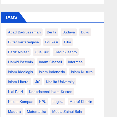
TAGS
Abad Badruzzaman
Berita
Budaya
Buku
Butet Kartaredjasa
Edukasi
Film
Fārïz Alnizär
Gus Dur
Hadi Susanto
Hamid Basyaib
Imam Ghazali
Informasi
Islam Ideologis
Islam Indonesia
Islam Kultural
Islam Liberal
Ju'
Khalifa University
Kiai Faizi
Koeksistensi Islam-Kristen
Kolom Kompas
KPU
Logika
Ma'ruf Khozin
Madura
Matematika
Media Zainul Bahri