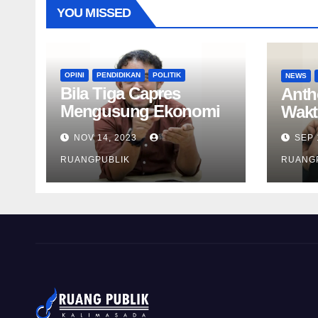
YOU MISSED
OPINI
PENDIDIKAN
POLITIK
NEWS
Bila Tiga Capres
Anth
Mengusung Ekonomi
Wakt
Hijau
NOV 14, 2023
SEP 
RUANGPUBLIK
RUANG