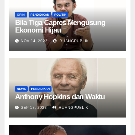
OPINI
PENDIDIKAN
POLITIK
Bila Tiga Capres Mengusung
Ekonomi Hijau
NOV 14, 2023
RUANGPUBLIK
NEWS
PENDIDIKAN
Anthony Hopkins dan Waktu
SEP 17, 2023
RUANGPUBLIK