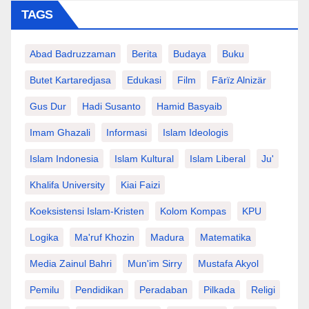
TAGS
Abad Badruzzaman
Berita
Budaya
Buku
Butet Kartaredjasa
Edukasi
Film
Fārïz Alnizär
Gus Dur
Hadi Susanto
Hamid Basyaib
Imam Ghazali
Informasi
Islam Ideologis
Islam Indonesia
Islam Kultural
Islam Liberal
Ju'
Khalifa University
Kiai Faizi
Koeksistensi Islam-Kristen
Kolom Kompas
KPU
Logika
Ma'ruf Khozin
Madura
Matematika
Media Zainul Bahri
Mun'im Sirry
Mustafa Akyol
Pemilu
Pendidikan
Peradaban
Pilkada
Religi