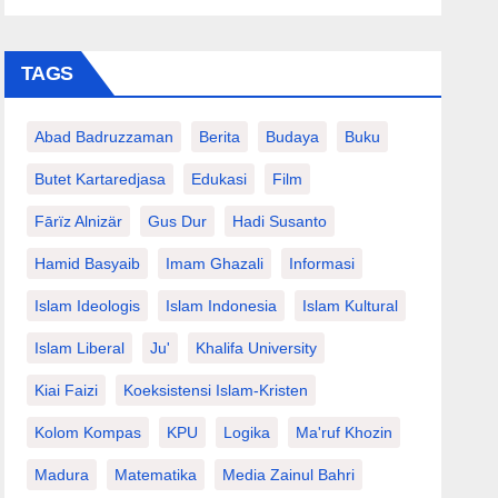
TAGS
Abad Badruzzaman
Berita
Budaya
Buku
Butet Kartaredjasa
Edukasi
Film
Fārïz Alnizär
Gus Dur
Hadi Susanto
Hamid Basyaib
Imam Ghazali
Informasi
Islam Ideologis
Islam Indonesia
Islam Kultural
Islam Liberal
Ju'
Khalifa University
Kiai Faizi
Koeksistensi Islam-Kristen
Kolom Kompas
KPU
Logika
Ma'ruf Khozin
Madura
Matematika
Media Zainul Bahri