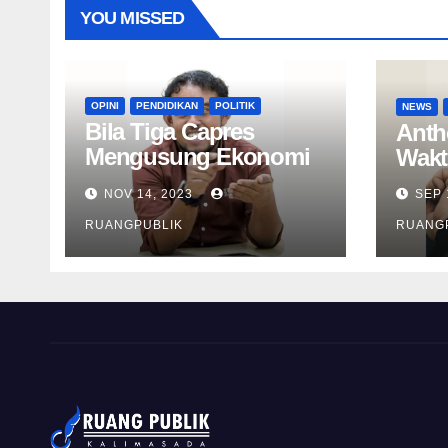
YOU MISSED
OPINI
PENDIDIKAN
POLITIK
NEWS
Bila Tiga Capres
Anth
Mengusung Ekonomi
Wakt
Hijau
NOV 14, 2023
SEP 
RUANGPUBLIK
RUANG