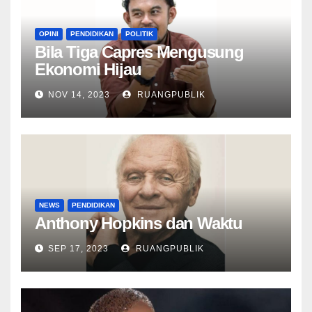
OPINI
PENDIDIKAN
POLITIK
Bila Tiga Capres Mengusung
Ekonomi Hijau
NOV 14, 2023
RUANGPUBLIK
NEWS
PENDIDIKAN
Anthony Hopkins dan Waktu
SEP 17, 2023
RUANGPUBLIK