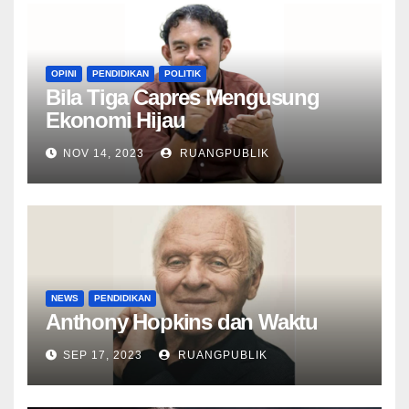
OPINI
PENDIDIKAN
POLITIK
Bila Tiga Capres Mengusung
Ekonomi Hijau
NOV 14, 2023
RUANGPUBLIK
NEWS
PENDIDIKAN
Anthony Hopkins dan Waktu
SEP 17, 2023
RUANGPUBLIK