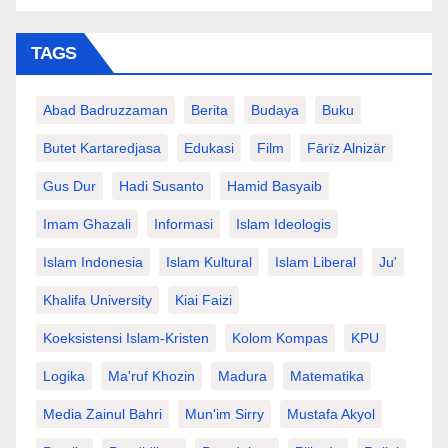
TAGS
Abad Badruzzaman
Berita
Budaya
Buku
Butet Kartaredjasa
Edukasi
Film
Fārïz Alnizär
Gus Dur
Hadi Susanto
Hamid Basyaib
Imam Ghazali
Informasi
Islam Ideologis
Islam Indonesia
Islam Kultural
Islam Liberal
Ju'
Khalifa University
Kiai Faizi
Koeksistensi Islam-Kristen
Kolom Kompas
KPU
Logika
Ma'ruf Khozin
Madura
Matematika
Media Zainul Bahri
Mun'im Sirry
Mustafa Akyol