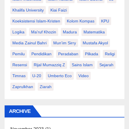
Khalifa University
Kiai Faizi
Koeksistensi Islam-Kristen
Kolom Kompas
KPU
Logika
Ma'ruf Khozin
Madura
Matematika
Media Zainul Bahri
Mun'im Sirry
Mustafa Akyol
Pemilu
Pendidikan
Peradaban
Pilkada
Religi
Resensi
Rijal Mumazziq Z
Sains Islam
Sejarah
Timnas
U-20
Umberto Eco
Video
Zaprulkhan
Ziarah
ARCHIVE