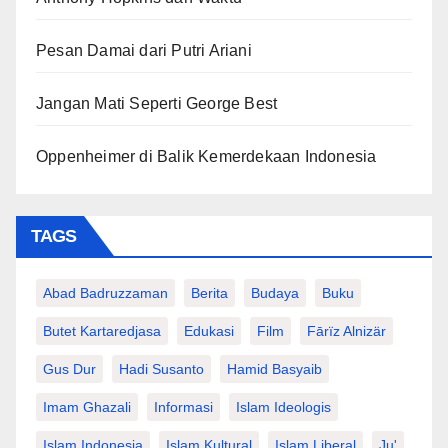
Pesan Damai dari Putri Ariani
Jangan Mati Seperti George Best
Oppenheimer di Balik Kemerdekaan Indonesia
TAGS
Abad Badruzzaman
Berita
Budaya
Buku
Butet Kartaredjasa
Edukasi
Film
Fārïz Alnizär
Gus Dur
Hadi Susanto
Hamid Basyaib
Imam Ghazali
Informasi
Islam Ideologis
Islam Indonesia
Islam Kultural
Islam Liberal
Ju'