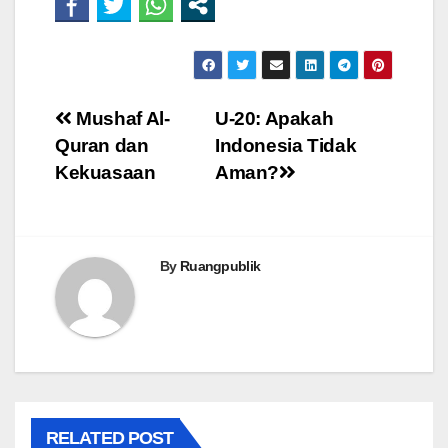
Post
Mushaf Al-
U-20: Apakah
Quran dan
Indonesia Tidak
navigation
Kekuasaan
Aman?
By
Ruangpublik
RELATED POST